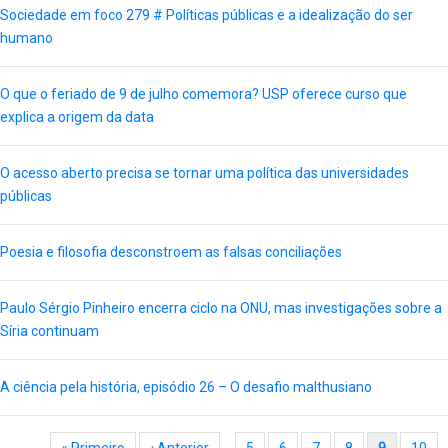
Sociedade em foco 279 # Políticas públicas e a idealização do ser
humano
O que o feriado de 9 de julho comemora? USP oferece curso que
explica a origem da data
O acesso aberto precisa se tornar uma política das universidades
públicas
Poesia e filosofia desconstroem as falsas conciliações
Paulo Sérgio Pinheiro encerra ciclo na ONU, mas investigações sobre a
Síria continuam
A ciência pela história, episódio 26 – O desafio malthusiano
Paginação
Primeira página
« Primeiro
Página anterior
‹ Anterior
…
Page
5
Page
6
Page
7
Page
8
Página atual
9
Page
10