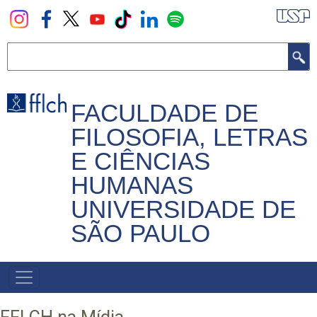
Pular
para
o
Buscar
conteúdo
principal
FACULDADE DE
FILOSOFIA, LETRAS
E CIÊNCIAS
HUMANAS
UNIVERSIDADE DE
SÃO PAULO
NAVEGADOR
PRINCIPAL