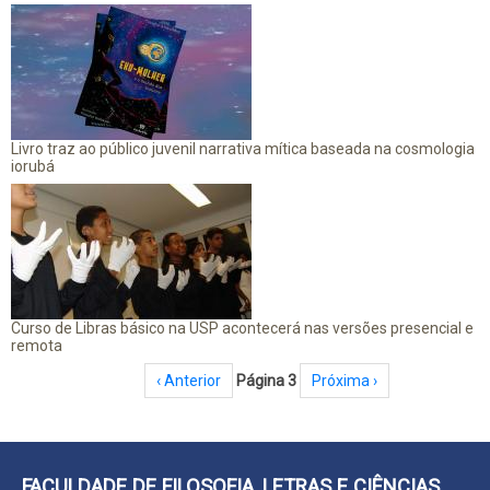
Livro traz ao público juvenil narrativa mítica baseada na cosmologia
iorubá
Curso de Libras básico na USP acontecerá nas versões presencial e
remota
Paginação
Página anterior
‹ Anterior
Página 3
Próxima página
Próxima ›
FACULDADE DE FILOSOFIA, LETRAS E CIÊNCIAS