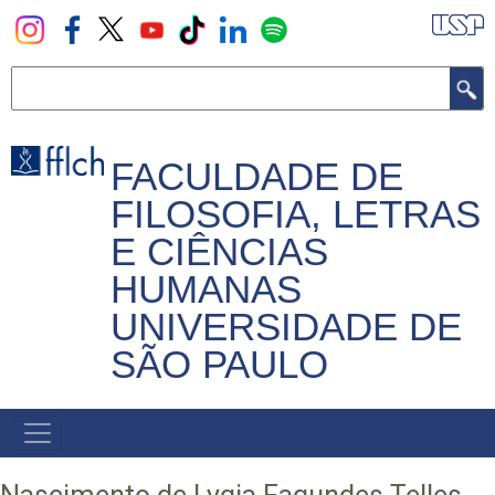
Pular
para
o
Buscar
conteúdo
principal
FACULDADE DE
FILOSOFIA, LETRAS
E CIÊNCIAS
HUMANAS
UNIVERSIDADE DE
SÃO PAULO
NAVEGADOR
PRINCIPAL