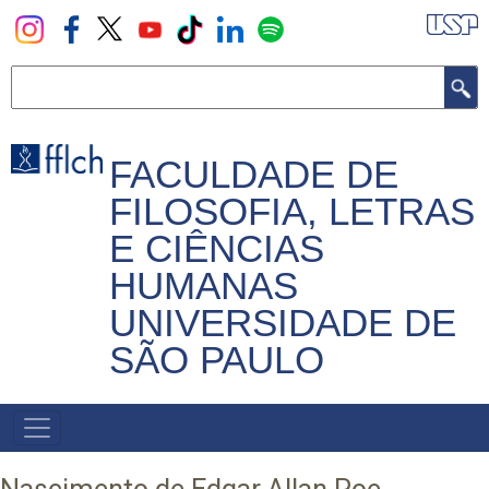
Pular
para
o
Buscar
conteúdo
principal
FACULDADE DE
FILOSOFIA, LETRAS
E CIÊNCIAS
HUMANAS
UNIVERSIDADE DE
SÃO PAULO
NAVEGADOR
PRINCIPAL