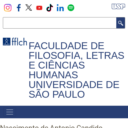
Pular
para
o
Buscar
conteúdo
principal
FACULDADE DE
FILOSOFIA, LETRAS
E CIÊNCIAS
HUMANAS
UNIVERSIDADE DE
SÃO PAULO
NAVEGADOR
PRINCIPAL