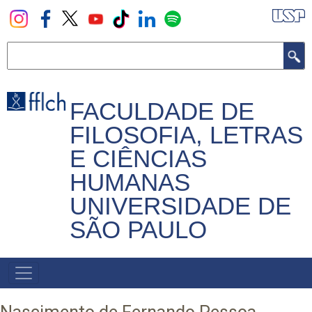
Pular
para
o
Buscar
conteúdo
principal
FACULDADE DE
FILOSOFIA, LETRAS
E CIÊNCIAS
HUMANAS
UNIVERSIDADE DE
SÃO PAULO
NAVEGADOR
PRINCIPAL