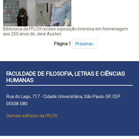
Biblioteca da FFLCH recebe exposição imersiva em homenagem
aos 250 anos de Jane Austen
Paginação
Página 1
Próxima página
Próxima ›
FACULDADE DE FILOSOFIA, LETRAS E CIÊNCIAS
HUMANAS
Rua do Lago, 717 - Cidade Universitária, São Paulo-SP, CEP
05508-080
Demais edifícios da FFLCH