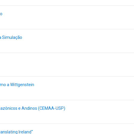
ho
ia Simulação
smo a Wittgenstein
mazônicos e Andinos (CEMAA-USP)
anslating Ireland"