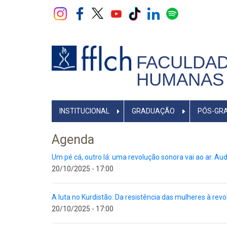
Pular
para
o
conteúdo
principal
FACULDAD
HUMANAS 
NAVEGADOR
INSTITUCIONAL
GRADUAÇÃO
PÓS-GR
PRINCIPAL
Agenda
Um pé cá, outro lá: uma revolução sonora vai ao ar. 
20/10/2025 - 17:00
A luta no Kurdistão: Da resistência das mulheres à rev
20/10/2025 - 17:00