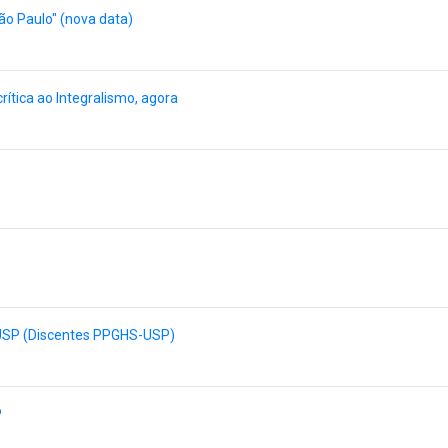
ão Paulo" (nova data)
rítica ao Integralismo, agora
a USP (Discentes PPGHS-USP)
P