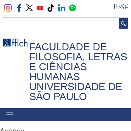
Pular
para
o
Buscar
conteúdo
principal
FACULDADE DE
FILOSOFIA, LETRAS
E CIÊNCIAS
HUMANAS
UNIVERSIDADE DE
SÃO PAULO
NAVEGADOR
PRINCIPAL