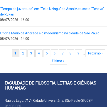
"Tempo da juventude" em "Teka Nzingu" de Assa Matusse e "Tchova"
de Rukan
08/07/2026 - 16:00
Oficina Mário de Andrade e o modernismo na cidade de São Paulo
08/07/2026 - 14:00
Paginação
Página atual
1
Page
2
Page
3
Page
4
Page
5
Page
6
Page
7
Page
8
Page
9
…
Próxima página
Próximo ›
Última página
Último »
FACULDADE DE FILOSOFIA, LETRAS E CIÊNCIAS
HUMANAS
Rua do Lago, 717 - Cidade Universitária, São Paulo-SP, CEP
05508-080