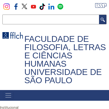
Pular
para
o
Buscar
conteúdo
principal
FACULDADE DE
FILOSOFIA, LETRAS
E CIÊNCIAS
HUMANAS
UNIVERSIDADE DE
SÃO PAULO
NAVEGADOR
PRINCIPAL
Institucional