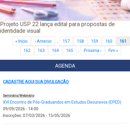
Projeto USP 22 lança edital para propostas de
identidade visual
Paginação
Primeira página
« Início
Página anterior
‹ Anterior
…
Page
157
Page
158
Page
159
Page
160
Página atual
161
Page
162
Page
163
Page
164
Page
165
…
Próxima página
Próxima ›
Última página
Fim »
AGENDA
CADASTRE AQUI SUA DIVULGAÇÃO
Seminário/Webinário
XVI Encontro de Pós-Graduandos em Estudos Discursivos (EPED)
09/09/2026 - 14:00
Inscrições:
07/03/2026
-
15/05/2026